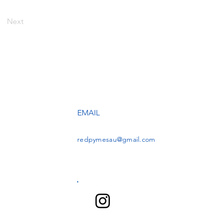
Next
EMAIL
redpymesau@gmail.com