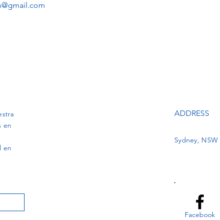
n@gmail.com
ADDRESS
estra
s en
Sydney, NSW
l en
Facebook