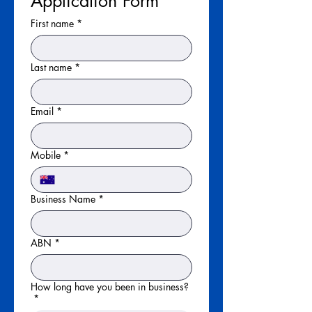
Application Form
First name
*
Last name
*
Email
*
Mobile
*
Business Name
*
ABN
*
How long have you been in business?
*