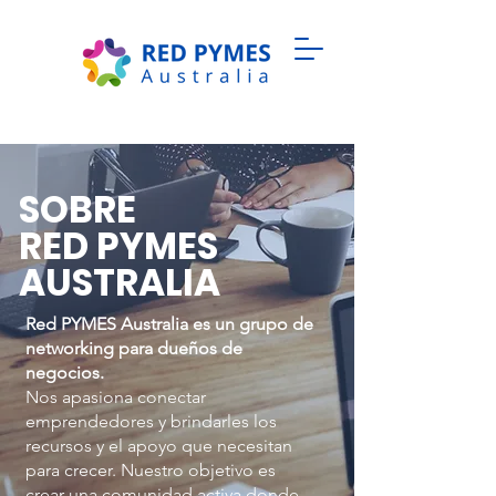
SOBRE
RED PYMES
AUSTRALIA
Red PYMES Australia es un grupo de
networking para dueños de
negocios.
Nos apasiona conectar
emprendedores y brindarles los
recursos y el apoyo que necesitan
para crecer. Nuestro objetivo es
crear una comunidad activa donde