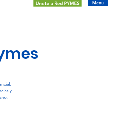
Menu
Únete a Red PYMES
Pymes
ncial.
cias y
ano.