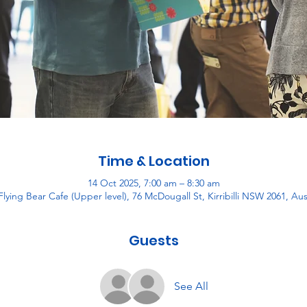
Time & Location
14 Oct 2025, 7:00 am – 8:30 am
lying Bear Cafe (Upper level), 76 McDougall St, Kirribilli NSW 2061, Aus
Guests
See All