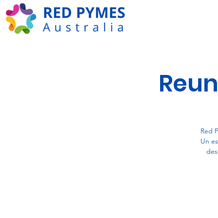
Reun
Red P
Un es
des