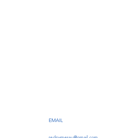
EMAIL
redpymesau@gmail.com