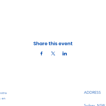
Share this event
ADDRESS
estra
s en
Sydney, NSW