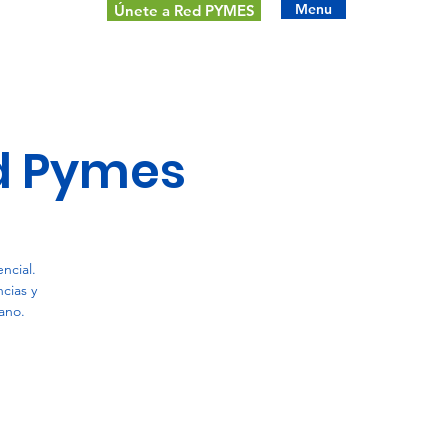
Menu
Únete a Red PYMES
d Pymes
ncial.
cias y
ano.