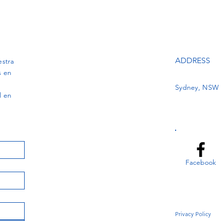
ADDRESS
estra
s en
Sydney, NSW
l en
Facebook
Privacy Policy