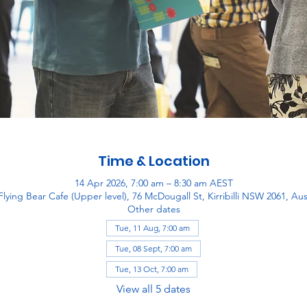
Time & Location
14 Apr 2026, 7:00 am – 8:30 am AEST
lying Bear Cafe (Upper level), 76 McDougall St, Kirribilli NSW 2061, Aus
Other dates
Tue, 11 Aug, 7:00 am
Tue, 08 Sept, 7:00 am
Tue, 13 Oct, 7:00 am
View all 5 dates