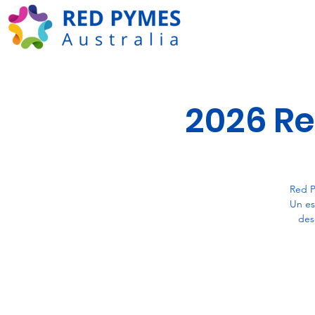
2026 R
Red P
Un es
des