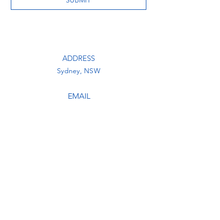
ADDRESS
Sydney, NSW
EMAIL
redpymesau@gmail.com
Facebook
Instagram